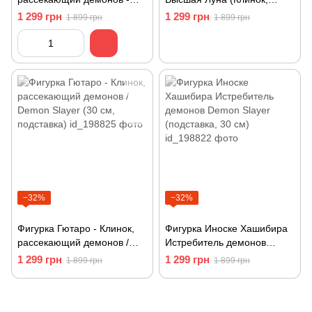
Ёриичи Цугикуни
рассекающий демонов) —
1 299 грн
1 299 грн
1 899 грн
1 899 грн
30 см с подставкой
−32%
−32%
Фигурка Гютаро - Клинок,
Фигурка Иноске Хашибира
рассекающий демонов /
Истребитель демонов
Demon Slayer (30 см,
Demon Slayer (подставка,
1 299 грн
1 299 грн
1 899 грн
1 899 грн
подставка)
30 см)