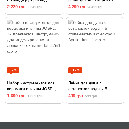
Планеты Уран на эфирном
USB с сенсорным
2 229 грн
4 299 грн
2 349 грн
4 499 грн
масле
управлением в подарочной
коробке
−9%
−17%
Набор инструментов для
Лейка для душа с
керамики и глины JOSPL,
остановкой воды и 5
37 предметов, инструменты
ступенчатыми фильтром
1 699 грн
499 грн
1 869 грн
599 грн
для моделирования и
Apolia
лепки из глины