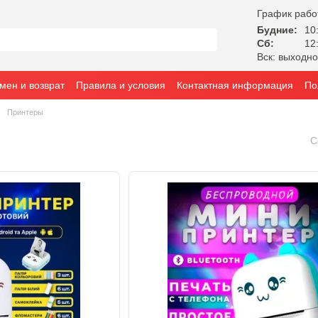
График рабо
Будние:
10:
Сб:
12:
Вск: выходн
мен и возврат
Правила и условия
Контактная информация
По
Принтеры
С