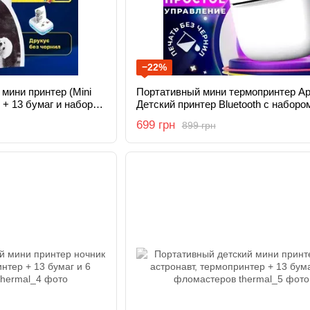
−22%
мини принтер (Mini
Портативный мини термопринтер Apo
р + 13 бумаг и набор
Детский принтер Bluetooth с наборо
ов
термобумаги в комплекте
699 грн
899 грн