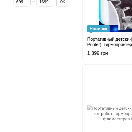
OK
Новинка
Портативный детский 
Printer), термопринте
ручек или фломастер
1 399 грн