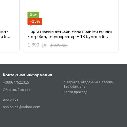
Хит
−15%
кот-
Портативный детский мини принтер ночник
 и 5
кот-робот, термопринтер + 13 бумаг и 6
фломастеров
1 699 грн
1 999 грн
Контактная информация
+380677521315
г. Харьков, Академика Павлова,
120 офис 343
Обратный звонок
Карта проезда
apolonics
apolonics@yahoo.com