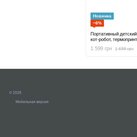
Новинка
−6%
Портативный детский
кот-робот, термопринт
фломастеров
1 599 грн
1 699 грн
© 2026
Мобильная версия