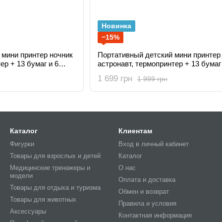
Новинка
−15%
 мини принтер ночник
Портативный детский мини принтер 
ер + 13 бумаг и 6
астронавт, термопринтер + 13 бумаг
фломастеров
1 699 грн
1 999 грн
Каталог
Клиентам
Фигурки
Вход в личный кабинет
Товары для взрослых и детей
Каталог
Медицинские тренажеры и
О нас
модели
Оплата и доставка
Товары для отдыха и туризма
Обмен и возврат
Товары для животных
Правила и условия
Аксессуары
Контактная информация