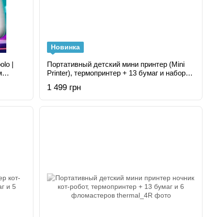
Новинка
lo |
Портативный детский мини принтер (Mini
м
Printer), термопринтер + 13 бумаг и набор 6
фломастеров
1 499 грн