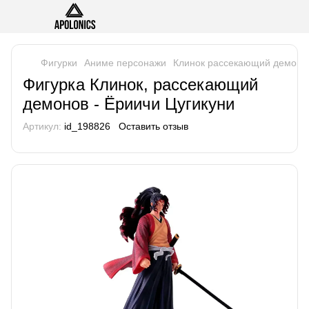
Фигурки
Аниме персонажи
Клинок рассекающий демоно
Фигурка Клинок, рассекающий
демонов - Ёриичи Цугикуни
Артикул:
id_198826
Оставить отзыв