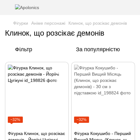
Фігурки
Аніме персонажі
Клинок, що розсікає демонів
Клинок, що розсікає демонів
Фільтр
За популярністю
−32%
−32%
Фігурка Клинок, що розсікає
Фігурка Кокушибо - Перший
демонів - Йоріічі Цугікуні
Вищий Місяць (Клинок, що