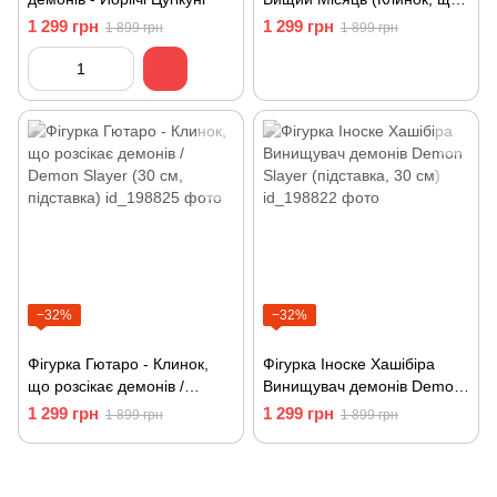
розсікає демонів) - 30 см з
1 299 грн
1 299 грн
1 899 грн
1 899 грн
підставкою
−32%
−32%
Фігурка Гютаро - Клинок,
Фігурка Іноске Хашібіра
що розсікає демонів /
Винищувач демонів Demon
Demon Slayer (30 см,
Slayer (підставка, 30 см)
1 299 грн
1 299 грн
1 899 грн
1 899 грн
підставка)