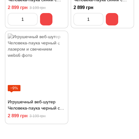
лазером и свечением
подсветкой
2 899 грн
2 899 грн
3 199 грн
−9%
Игрушечный веб-шутер
Человека-паука черный с
лазером и свечением
2 899 грн
3 199 грн