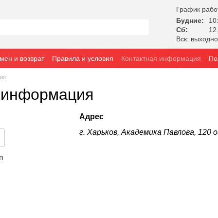
График рабо
Будние:
10:
Сб:
12:
Вск: выходн
мен и возврат
Правила и условия
Контактная информация
По
ция
 информация
Адрес
г. Харьков, Академика Павлова, 120 
m