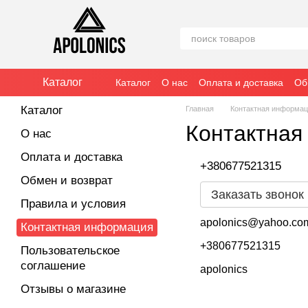
Перейти к основному контенту
Каталог
Каталог
О нас
Оплата и доставка
Об
Отзывы о магазине
Каталог
Главная
Контактная информа
Контактная
О нас
Оплата и доставка
+380677521315
Обмен и возврат
Заказать звонок
Правила и условия
apolonics@yahoo.co
Контактная информация
+380677521315
Пользовательское
соглашение
apolonics
Отзывы о магазине