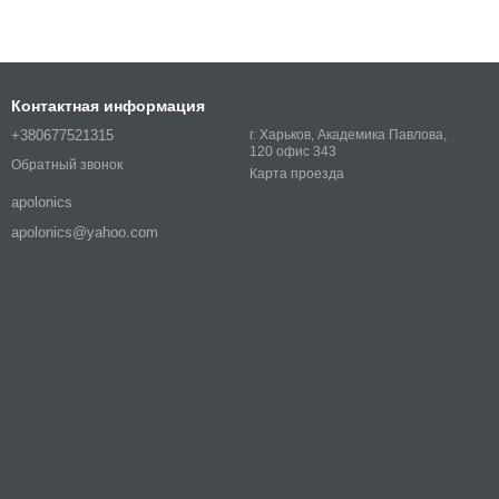
Контактная информация
+380677521315
г. Харьков, Академика Павлова,
120 офис 343
Обратный звонок
Карта проезда
apolonics
apolonics@yahoo.com