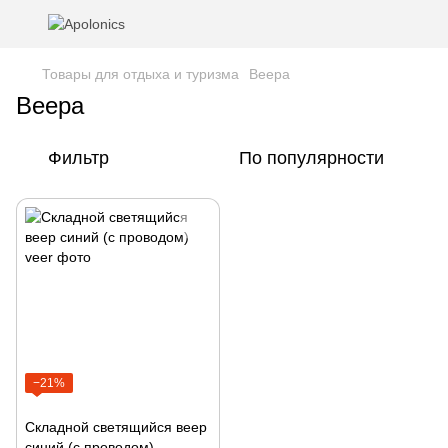
Товары для отдыха и туризма
Веера
Веера
Фильтр
По популярности
−21%
Складной светящийся веер
cиний (с проводом)