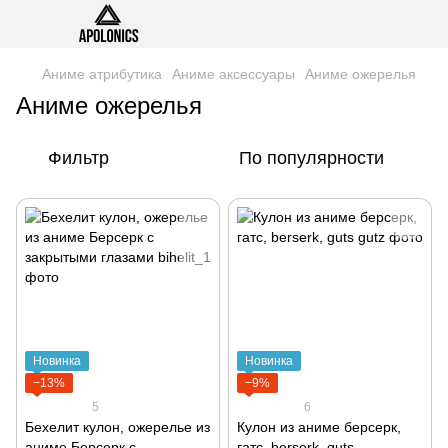
Аниме атрибутика
Аниме аксессуары
Аниме ожерелья
Аниме ожерелья
Фильтр
По популярности
Новинка
Новинка
−13%
−9%
5
6
Бехелит кулон, ожерелье из
Кулон из аниме берсерк,
аниме Берсерк с
гатс, berserk, guts