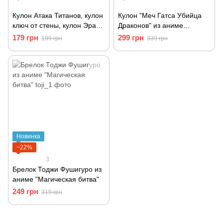
Кулон Атака Титанов, кулон
Кулон "Меч Гатса Убийца
ключ от стены, кулон Эрана
Драконов" из аниме
Йегера
Берсерк
179 грн
299 грн
199 грн
339 грн
Новинка
−22%
3
Брелок Тоджи Фушигуро из
аниме "Магическая битва"
249 грн
319 грн