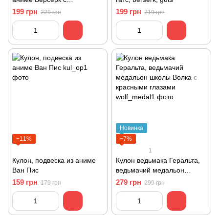
закрытыми глазами
199 грн
199 грн
229 грн
219 грн
Новинка
−11%
−7%
1
Кулон, подвеска из аниме
Кулон ведьмака Геральта,
Ван Пис
ведьмачий медальон
школы Волка с красными
159 грн
279 грн
179 грн
299 грн
глазами