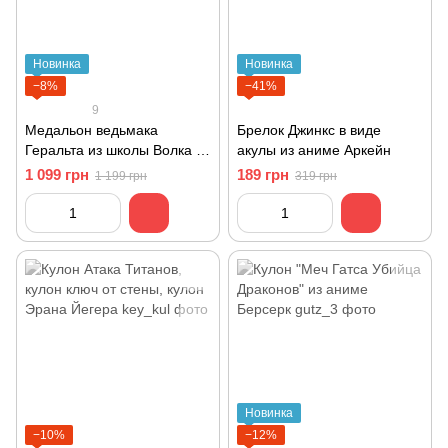
Новинка
Новинка
−8%
−41%
9
Медальон ведьмака
Брелок Джинкс в виде
Геральта из школы Волка со
акулы из аниме Аркейн
светящимися красными
1 099 грн
189 грн
1 199 грн
319 грн
глазами
Новинка
−10%
−12%