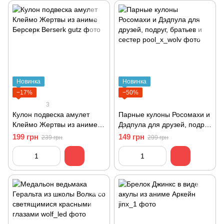
Новинка
Новинка
−17%
−50%
3
Кулон подвеска амулет
Парные кулоны Росомахи и
Клеймо Жертвы из аниме
Дэдпула для друзей, подруг,
Берсерк Berserk
братьев и сестер
199 грн
149 грн
239 грн
299 грн