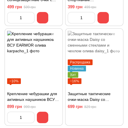
чехлом и сменным
солнцезащитные очки
499 грн
399 грн
599 грн
499 грн
стеклами
Распродажа
Новинка
Хит
−10%
−16%
Крепление чебурашки для
Защитные тактические
активных наушников ВСУ
очки-маска Daisy со
EARMOR олива
сменными стеклами и
899 грн
699 грн
999 грн
829 грн
чехлом олива