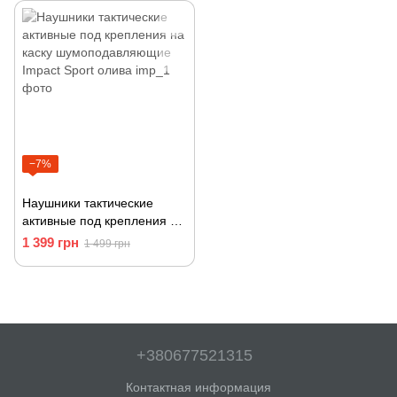
−7%
Наушники тактические
активные под крепления на
каску шумоподавляющие
1 399 грн
1 499 грн
Impact Sport олива
+380677521315
Контактная информация