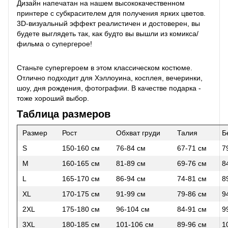
Дизайн напечатан на нашем высококачественном
принтере с субкрасителем для получения ярких цветов.
3D-визуальный эффект реалистичен и достоверен, вы
будете выглядеть так, как будто вы вышли из комикса/
фильма о супергерое!
Станьте супергероем в этом классическом костюме.
Отлично подходит для Хэллоуина, косплея, вечеринки,
шоу, дня рождения, фотографии. В качестве подарка -
тоже хороший выбор.
Таблица размеров
Размер
Рост
Обхват груди
Талия
Б
S
150-160 см
76-84 см
67-71 см
7
M
160-165 см
81-89 см
69-76 см
8
L
165-170 см
86-94 см
74-81 см
8
XL
170-175 см
91-99 см
79-86 см
9
2XL
175-180 см
96-104 см
84-91 см
9
3XL
180-185 см
101-106 см
89-96 см
1