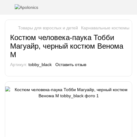
Товары для взрослых и детей
Карнавальные костюмы
К
Костюм человека-паука Тобби
Магуайр, черный костюм Венома
M
Артикул:
tobby_black
Оставить отзыв