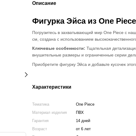
Описание
Фигурка Эйса из One Piece
Погрузитесь в захватывающий мир One Piece с наш
см, создана с использованием высококачественног
Ключевые особенности:
Тщательная детализация
внушительные размеры и ограниченные серии дела
Приобретите фигурку Эйса и добавьте кусочек это
Характеристики
Тематика
One Piece
Материал изделия
ПВХ
Гарантия
14 дней
Возраст
от 6 лет