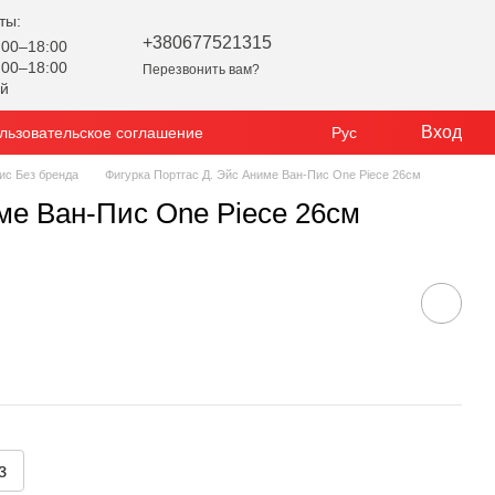
ты:
+380677521315
00–18:00
00–18:00
Перезвонить вам?
ой
Вход
льзовательское соглашение
Рус
ис Без бренда
Фигурка Портгас Д. Эйс Аниме Ван-Пис One Piece 26см
ме Ван-Пис One Piece 26см
з