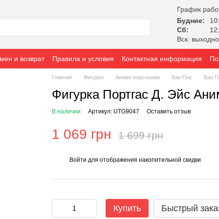
График рабо
Будние:
10:
Сб:
12:
Вск: выходн
мен и возврат
Правила и условия
Контактная информация
По
Главная
Фигурки
Аниме персонажи
Ван Пис
Ван П
Фигурка Портгас Д. Эйс Ани
В наличии
Артикул: UTG9047
Оставить отзыв
1 069 грн
1 699 грн
Войти
для отображения накопительной скидки
%
Купить
Быстрый зака