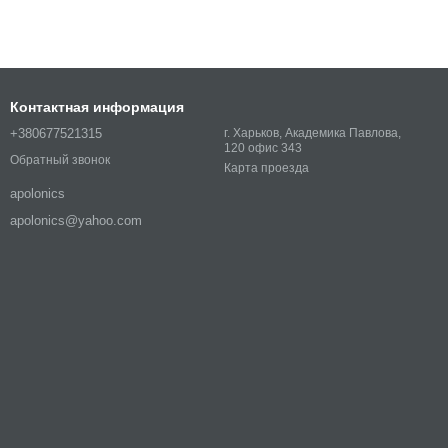
Контактная информация
+380677521315
г. Харьков, Академика Павлова,
120 офис 343
Обратный звонок
Карта проезда
apolonics
apolonics@yahoo.com