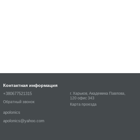
Контактная информация
+380677521315
г. Харьков, Академика Павлова,
120 офис 343
Обратный звонок
Карта проезда
apolonics
apolonics@yahoo.com