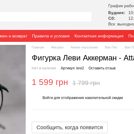
График рабо
Будние:
10:
Сб:
12:
Вск: выходн
мен и возврат
Правила и условия
Контактная информация
По
Главная
Фигурки
Аниме персонажи
Ван Пис
Ван П
Фигурка Леви Аккерман - Att
Нет в наличии
Артикул: levi2
Оставить отзыв
1 599 грн
1 799 грн
Войти
для отображения накопительной скидки
%
Сообщить, когда появится