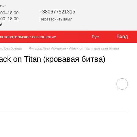
ты:
+380677521315
00–18:00
00–18:00
Перезвонить вам?
ой
Вход
льзовательское соглашение
Рус
ис Без бренда
Фигурка Леви Аккерман - Attack on Titan (кровавая битва)
ack on Titan (кровавая битва)