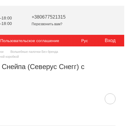
+380677521315
–18:00
–18:00
Перезвонить вам?
Вход
Пользовательское соглашение
Рус
ки
Волшебные палочки Без бренда
ной коробкой
Снейпа (Северус Снегг) с