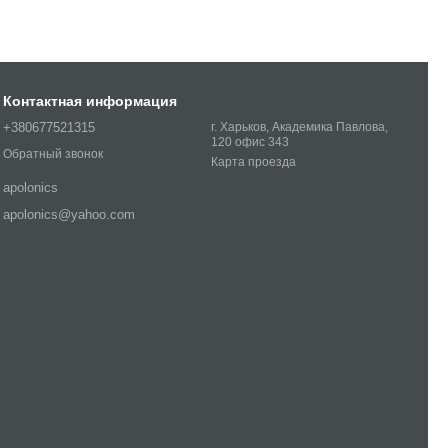
Контактная информация
+380677521315
г. Харьков, Академика Павлова,
120 офис 343
Обратный звонок
Карта проезда
apolonics
apolonics@yahoo.com