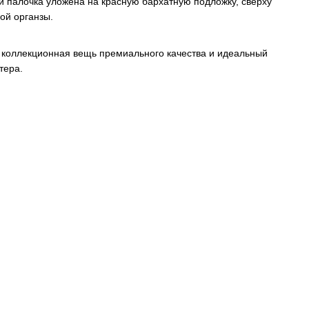
 палочка уложена на красную бархатную подложку, сверху
ой органзы.
коллекционная вещь премиального качества и идеальный
тера.