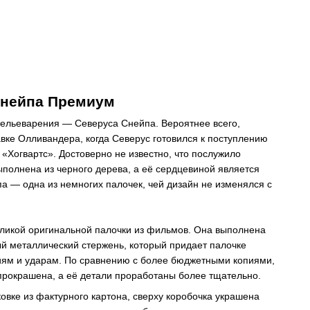
Снейпа Премиум
зельеварения — Северуса Снейпа. Вероятнее всего,
вке Олливандера, когда Северус готовился к поступлению
 «Хогвартс». Достоверно не известно, что послужило
полнена из черного дерева, а её сердцевиной является
а — одна из немногих палочек, чей дизайн не изменялся с
пликой оригинальной палочки из фильмов. Она выполнена
ый металлический стержень, который придает палочке
ниям и ударам. По сравнению с более бюджетными копиями,
 прокрашена, а её детали проработаны более тщательно.
овке из фактурного картона, сверху коробочка украшена