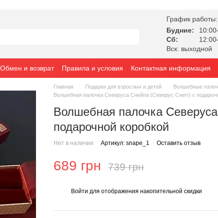
График работы:
Будние:
10:00
Сб:
12:00
Вск: выходной
Обмен и возврат
Правила и условия
Контактная информация
Главная
Подарки для взрослых и детей
Волшебные палоч
Волшебная палочка Северуса Снейпа (Северус Снегг) с подароч
Волшебная палочка Северуса 
подарочной коробкой
Нет в наличии
Артикул: snape_1
Оставить отзыв
689 грн
739 грн
Войти
для отображения накопительной скидки
%