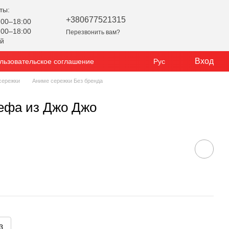
ты:
+380677521315
00–18:00
00–18:00
Перезвонить вам?
ой
Вход
льзовательское соглашение
Рус
сережки
Аниме сережки Без бренда
ефа из Джо Джо
з