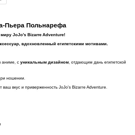
а-Пьера Польнарефа
миру JoJo's Bizarre Adventure!
ксессуар, вдохновленный египетскими мотивами.
 аниме, с
уникальным дизайном
, отдающим дань египетской
при ношении.
т ваш вкус и приверженность JoJo's Bizarre Adventure.
м