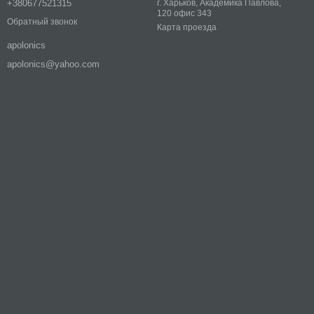
+380677521315
г. Харьков, Академика Павлова,
120 офис 343
Обратный звонок
Карта проезда
apolonics
apolonics@yahoo.com