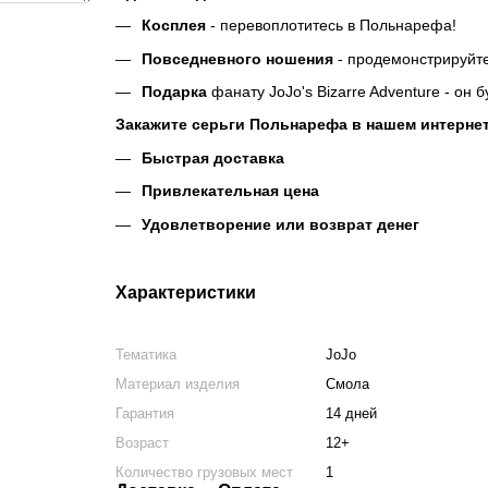
Косплея
- перевоплотитесь в Польнарефа!
Повседневного ношения
- продемонстрируйте
Подарка
фанату JoJo's Bizarre Adventure - он б
Закажите серьги Польнарефа в нашем интернет
Быстрая доставка
Привлекательная цена
Удовлетворение или возврат денег
Характеристики
Тематика
JoJo
Материал изделия
Смола
Гарантия
14 дней
Возраст
12+
Количество грузовых мест
1