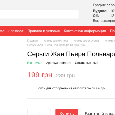
График рабо
Будние:
10:
Сб:
12:
Вск: выходн
мен и возврат
Правила и условия
Контактная информация
По
Главная
Аниме атрибутика
Аниме аксессуары
Аниме 
Серьги Жан Пьера Польнарефа из Джо Джо
Серьги Жан Пьера Польнар
В наличии
Артикул: polnaref
Оставить отзыв
199 грн
239 грн
Войти
для отображения накопительной скидки
%
Купить
Быстрый зака