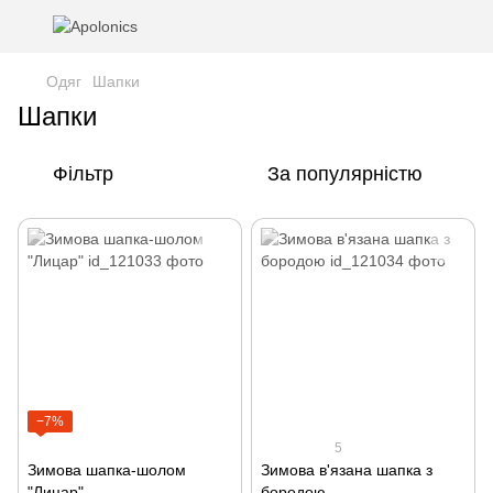
Одяг
Шапки
Шапки
Фільтр
За популярністю
−7%
5
Зимова шапка-шолом
Зимова в'язана шапка з
"Лицар"
бородою