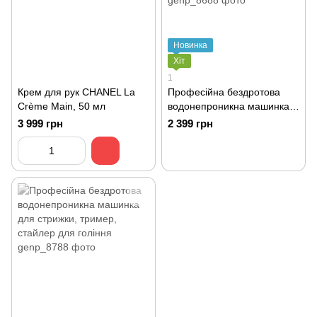
Новинка
Хіт
1
Крем для рук CHANEL La
Професійна бездротова
Crème Main, 50 мл
водонепроникна машинка
для стрижки, тример,
3 999 грн
2 399 грн
стайлер для гоління 11 в 1