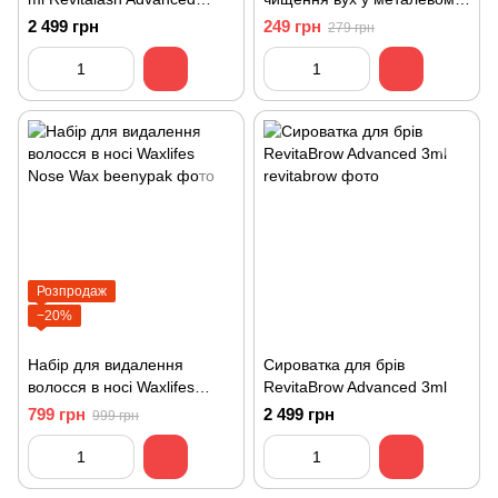
Eyelash
кейсі
2 499 грн
249 грн
279 грн
Розпродаж
−20%
Набір для видалення
Сироватка для брів
волосся в носі Waxlifes
RevitaBrow Advanced 3ml
Nose Wax
799 грн
2 499 грн
999 грн