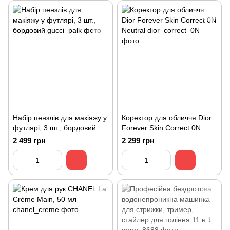
Набір пензлів для макіяжу у
Коректор для обличчя Dior
футлярі, 3 шт., бордовий
Forever Skin Correct 0N
Neutral
2 499 грн
2 299 грн