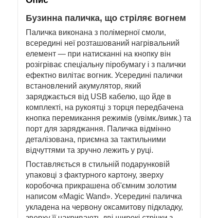
Бузинна паличка, що стріляє вогнем
Паличка виконана з полімерної смоли,
всередині неї розташований нагрівальний
елемент — при натисканні на кнопку він
розігріває спеціальну піробумагу і з палички
ефектно вилітає вогник. Усередині палички
встановлений акумулятор, який
заряджається від USB кабелю, що йде в
комплекті, на рукоятці з торця передбачена
кнопка перемикання режимів (увімк./вимк.) та
порт для заряджання. Паличка відмінно
деталізована, приємна за тактильними
відчуттями та зручно лежить у руці.
Поставляється в стильній подарунковій
упаковці з фактурного картону, зверху
коробочка прикрашена об'ємним золотим
написом «Magic Wand». Усередині паличка
укладена на червону оксамитову підкладку,
зверху її накривають дві широкі стрічки з