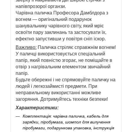
напівпрозорої органзи.
Чарівна паличка Професора Дамблдора з
вогнем — оригінальний подарунок
шанувальнику чарівного світу, який мріє
освоїти пару заклинань та застосувати їх,
ефектно запустивши у повітря сніп іскор.
Важливо:
Паличка стріляє справжнім вогнем!
У паличці використовується спеціальний
папір, який повністю згорає, не поміщайте в
отвір з нагрівальним елементом звичайний
папір.
Будьте обережні і не спрямовуйте паличку на
людей і легкозаймисті предмети. При
неправильному використанні можливе
загоряння. Дотримуйтесь техніки безпеки!
Характеристики:
Комплектація: чарівна паличка, кабель для
зарядки, піробумага, шомпол для вилучення
піробумаги, подарункова упаковка, інструкція