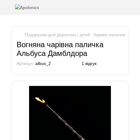
Подарунки для дорослих і дітей
Чарівні палички
Чарів
Вогняна чарівна паличка
Альбуса Дамблдора
Артикул:
albus_2
1 відгук