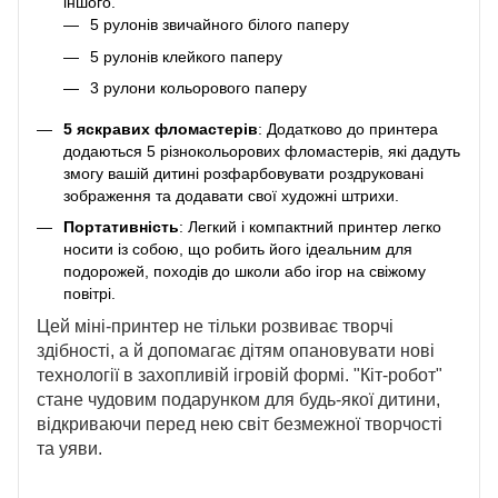
іншого.
5 рулонів звичайного білого паперу
5 рулонів клейкого паперу
3 рулони кольорового паперу
5 яскравих фломастерів
: Додатково до принтера
додаються 5 різнокольорових фломастерів, які дадуть
змогу вашій дитині розфарбовувати роздруковані
зображення та додавати свої художні штрихи.
Портативність
: Легкий і компактний принтер легко
носити із собою, що робить його ідеальним для
подорожей, походів до школи або ігор на свіжому
повітрі.
Цей міні-принтер не тільки розвиває творчі
здібності, а й допомагає дітям опановувати нові
технології в захопливій ігровій формі. "Кіт-робот"
стане чудовим подарунком для будь-якої дитини,
відкриваючи перед нею світ безмежної творчості
та уяви.