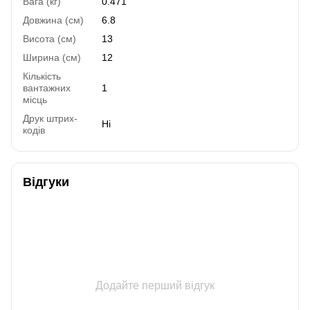
Вага (кг)
0.471
Довжина (см)
6.8
Висота (см)
13
Ширина (см)
12
Кількість
вантажних
1
місць
Друк штрих-
Ні
кодів
Відгуки
Додайте перший відгук