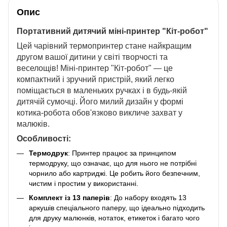
Опис
Портативний дитячий міні-принтер "Кіт-робот"
Цей чарівний термопринтер стане найкращим
другом вашої дитини у світі творчості та
веселощів! Міні-принтер "Кіт-робот" — це
компактний і зручний пристрій, який легко
поміщається в маленьких ручках і в будь-якій
дитячій сумочці. Його милий дизайн у формі
котика-робота обов'язково викличе захват у
малюків.
Особливості:
Термодрук
: Принтер працює за принципом
термодруку, що означає, що для нього не потрібні
чорнило або картриджі. Це робить його безпечним,
чистим і простим у використанні.
Комплект із 13 паперів
: До набору входять 13
аркушів спеціального паперу, що ідеально підходить
для друку малюнків, нотаток, етикеток і багато чого