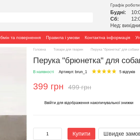
Графік роботи
Будні:
10:
Сб:
12:
Нед: вихідн
бмін та повернення
Правила і умови
Контактна інформація
Уг
Головна
Товари для тварин
Перука "брюнетка" для собаки 
Перука "брюнетка" для собак
В наявності
Артикул: brun_1
5 відгуків
399 грн
499 грн
Ввійти
для відображення накопичувальної знижки
%
Купити
Швидке замо