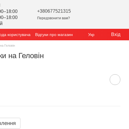
:
+380677521315
00–18:00
00–18:00
Передзвонити вам?
ий
Вхід
ода користувача
Відгуки про магазин
Укр
на Геловін
и на Геловін
влення