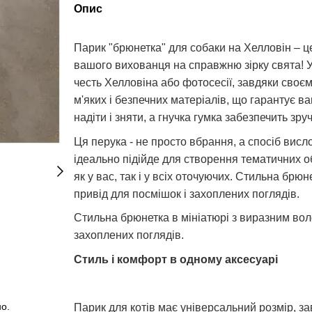
Опис
Парик "брюнетка" для собаки на Хелловін – ц
вашого вихованця на справжню зірку свята! Уя
честь Хелловіна або фотосесії, завдяки своєм
м'яких і безпечних матеріалів, що гарантує в
надіти і зняти, а гнучка гумка забезпечить зр
Ця перука - не просто вбрання, а спосіб вис
ідеально підійде для створення тематичних об
як у вас, так і у всіх оточуючих. Стильна брю
привід для посмішок і захоплених поглядів.
Стильна брюнетка в мініатюрі з виразним вол
захоплених поглядів.
Стиль і комфорт в одному аксесуарі
но.
Парик для котів має універсальний розмір, за