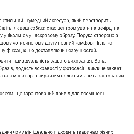
е стильний і кумедний аксесуар, який перетворить
віть, як ваш собака стає центром уваги на вечірці на
у унікальному і яскравому образу. Перука створена з
ашому чотириногому другу повний комфорт. Її легко
учну фіксацію, не доставляючи незручностей.
ловити індивідуальність вашого вихованця. Вона
разів, додасть яскравості у фотосесії і викличе захват
нетка в мініатюрі з виразним волоссям - це гарантований
оссям - це гарантований привід для посмішок і
вдяки чому він ідеально підходить тваринам різних