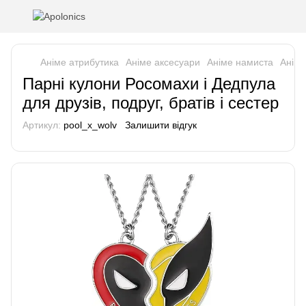
Аніме атрибутика
Аніме аксесуари
Аніме намиста
Аніме
Парні кулони Росомахи і Дедпула
для друзів, подруг, братів і сестер
Артикул:
pool_x_wolv
Залишити відгук