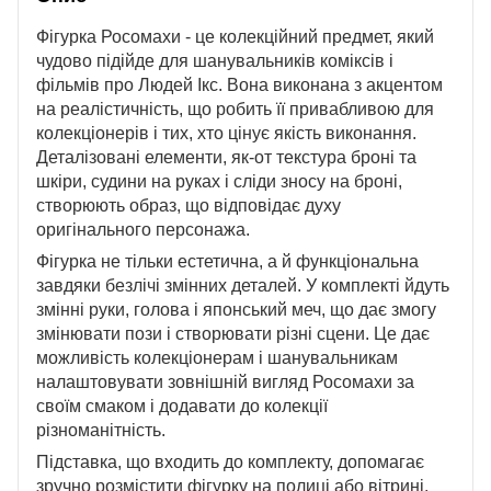
Фігурка Росомахи - це колекційний предмет, який
чудово підійде для шанувальників коміксів і
фільмів про Людей Ікс. Вона виконана з акцентом
на реалістичність, що робить її привабливою для
колекціонерів і тих, хто цінує якість виконання.
Деталізовані елементи, як-от текстура броні та
шкіри, судини на руках і сліди зносу на броні,
створюють образ, що відповідає духу
оригінального персонажа.
Фігурка не тільки естетична, а й функціональна
завдяки безлічі змінних деталей. У комплекті йдуть
змінні руки, голова і японський меч, що дає змогу
змінювати пози і створювати різні сцени. Це дає
можливість колекціонерам і шанувальникам
налаштовувати зовнішній вигляд Росомахи за
своїм смаком і додавати до колекції
різноманітність.
Підставка, що входить до комплекту, допомагає
зручно розмістити фігурку на полиці або вітрині.