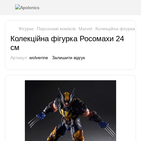
Фігурки
Персонажі коміксів
Marvel
Колекційна фігурка Р
Колекційна фігурка Росомахи 24
см
Артикул:
wolverine
Залишити відгук