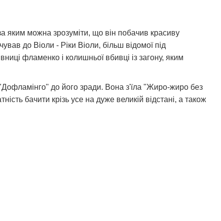
за яким можна зрозуміти, що він побачив красиву
ував до Віоли - Ріки Віоли, більш відомої під
вниці фламенко і колишньої вбивці із загону, яким
"Дофламінго" до його зради. Вона з'їла "Жиро-жиро без
атність бачити крізь усе на дуже великій відстані, а також