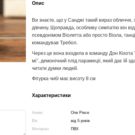
Опис
Ви знаєте, що у Санджі такий вираз обличчя, 
дівчину. Щоправда, особливу симпатію він відч
псевдонімом Віолетта або просто Віола, танці
командував Требол.
Через це вона входила в команду Дон Кіхота 
мі", демонічний плід парамеції, який дає їй зд
читати думки людей.
Фігурка чибі має висоту 8 см
Характеристики
Аніме
One Piece
Вік
від 5 років
Матеріал
ПВХ