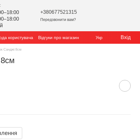
:
+380677521315
00–18:00
00–18:00
Передзвонити вам?
ий
Вхід
ода користувача
Відгуки про магазин
Укр
ок Санджі 8см
 8см
влення