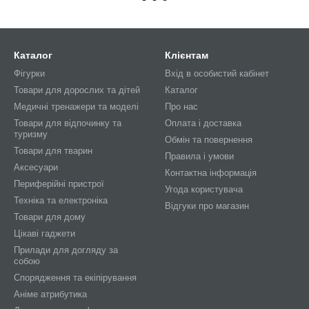
Каталог
Клієнтам
Фігурки
Вхід в особистий кабінет
Товари для дорослих та дітей
Каталог
Медичні тренажери та моделі
Про нас
Товари для відпочинку та
Оплата і доставка
туризму
Обмін та повернення
Товари для тварин
Правила і умови
Аксесуари
Контактна інформація
Периферійні пристрої
Угода користувача
Техніка та електроніка
Відгуки про магазин
Товари для дому
Цікаві гаджети
Прилади для догляду за
собою
Спорядження та екіпірування
Аніме атрибутика