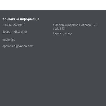
Контактна інформація
+380677521315
г. Харків, Академіка Павлова, 120
офіс 343
Зворотний дзвінок
Карта проїзду
apolonics
apolonics@yahoo.com