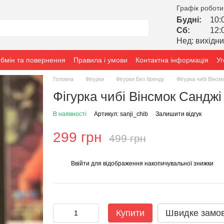
Графік роботи
Будні:
10:
Сб:
12:
Нед: вихідн
бмін та повернення
Правила і умови
Контактна інформація
Уг
Головна
Фігурки
Фігурки Без бренду
Фігурка чибі Вінсм
Фігурка чибі Вінсмок Санджі
В наявності
Артикул: sanji_chib
Залишити відгук
299 грн
499 грн
Ввійти
для відображення накопичувальної знижки
%
Купити
Швидке замо