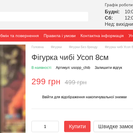
Графік роботи
Будні:
10:
Сб:
12:
Нед: вихідн
бмін та повернення
Правила і умови
Контактна інформація
Уг
Головна
Фігурки
Фігурки Без бренду
Фігурка чибі Усоп 
Фігурка чибі Усоп 8см
В наявності
Артикул: usopp_сhib
Залишити відгук
299 грн
499 грн
Ввійти
для відображення накопичувальної знижки
%
Купити
Швидке замо