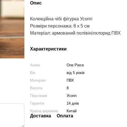
Опис
Колекційна чібі фігурка Усопп
Розміри персонажа: 8 х 5 см
Матеріал: армований полівінілхлорид ПВХ
Характеристики
Аніме
One Piece
Вік
від 5 років
Матеріал
ПВХ
Висота
8
Персонаж
Усопп
Гарантія
14 днів
Країна виробник
Китай
Доставка
Оплата