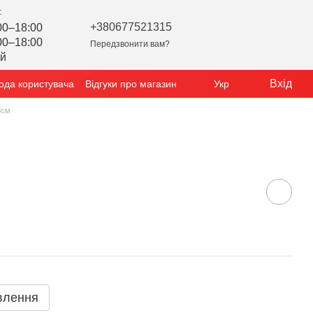
:
+380677521315
00–18:00
00–18:00
Передзвонити вам?
ий
Вхід
ода користувача
Відгуки про магазин
Укр
8см
влення