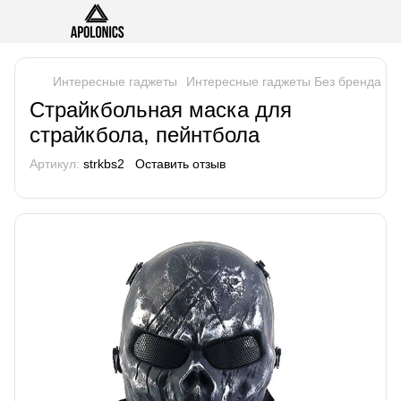
Интересные гаджеты
Интересные гаджеты Без бренда
С
Страйкбольная маска для
страйкбола, пейнтбола
Артикул:
strkbs2
Оставить отзыв